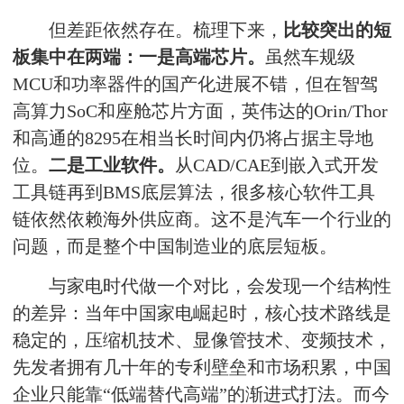
但差距依然存在。梳理下来，
比较突出的短
板集中在两端：一是高端芯片。
虽然车规级
MCU和
功率器件
的国产化进展不错，但在智驾
高算力SoC和座舱芯片方面，英伟达的Orin/Thor
和高通的8295在相当长时间内仍将占据主导地
位。
二是工业软件。
从CAD/CAE到嵌入式开发
工具链再到
BMS
底层算法，很多核心软件工具
链依然依赖海外供应商。这不是汽车一个行业的
问题，而是整个中国制造业的底层短板。
与家电时代做一个对比，会发现一个结构性
的差异：当年中国家电崛起时，核心技术路线是
稳定的，压缩机技术、显像管技术、变频技术，
先发者拥有几十年的专利壁垒和市场积累，中国
企业只能靠“低端替代高端”的渐进式打法。而今