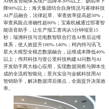
AI研发智能体实现产品降本30%以上、缺陷率下
降90%以上；海天集团结合自身情况与幂律科技
AI产品融合，法律起草、审查效率提高超50%，
审查风险点准确性超80%；
宝索机械
通过部署智
能语音助手，让生产报工查询从5分钟缩至15
秒；
瑞洲科技
与北电数智联合打造AI售后运维
体系，使人效提升100%-140%；
柯内特
与讯飞
星火大模型全模态数据融合，运维成本降低40%
以上；伟邦科技与壹公里科技构建AI问数与AI
开发助手两大核心应用，实现数据洞察与脚本生
成的全流程智能化；景兴实业与金赋科技用AI
智销助手，解决数据滞后痛点，全面提升决策效
率。